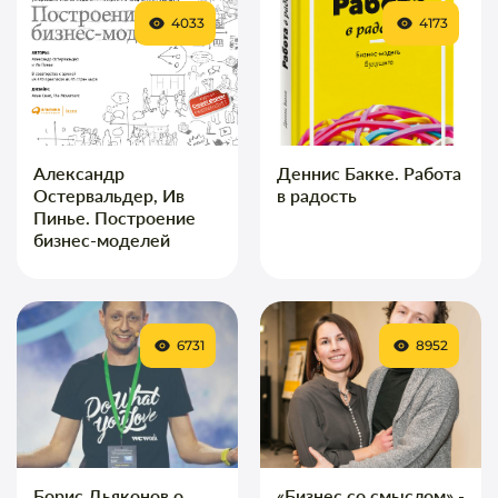
4033
4173
Александр
Деннис Бакке. Работа
Остервальдер, Ив
в радость
Пинье. Построение
бизнес-моделей
6731
8952
Борис Дьяконов о
«Бизнес со смыслом» -