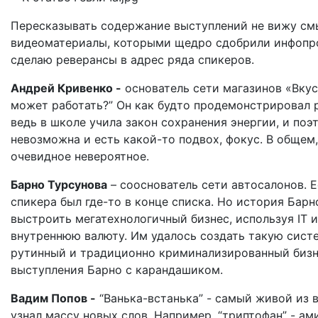
Пересказывать содержание выступлений не вижу смы
видеоматериалы, которыми щедро сдобрили инфопро
сделаю реверансы в адрес ряда спикеров.
Андрей Кривенко -
основатель сети магазинов «ВкусВ
может работать?” Он как будто продемонстрировал 
ведь в школе учила закон сохранения энергии, и поэ
невозможна и есть какой-то подвох, фокус. В общем,
очевидное невероятное.
Барно Турсунова
– сооснователь сети автосалонов. Е
спикера был где-то в конце списка. Но история Барн
выстроить мегатехнологичный бизнес, используя IT 
внутреннюю валюту. Им удалось создать такую систе
рутинный и традиционно криминализированный бизне
выступления Барно с карандашиком.
Вадим Попов -
“Ванька-встанька” - самый живой из в
узнал массу новых слов. Например, “триптофан” - а