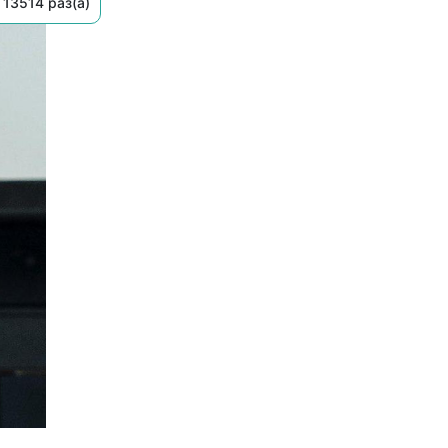
13514 раз(а)