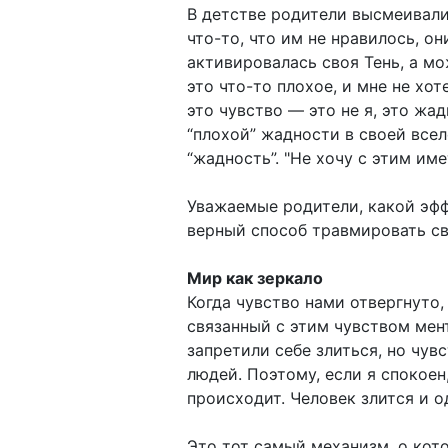
В детстве родители высмеивали 
что-то, что им не нравилось, о
активировалась своя Тень, а мож
это что-то плохое, и мне не хо
это чувство — это не я, это жа
“плохой” жадности в своей вселе
“жадность”. "Не хочу с этим име
Уважаемые родители, какой эфф
верный способ травмировать св
Мир как зеркало
Когда чувство нами отвергнуто,
связанный с этим чувством мен
запретили себе злиться, но чув
людей. Поэтому, если я спокоен,
происходит. Человек злится и о
Это тот самый механизм, о кот