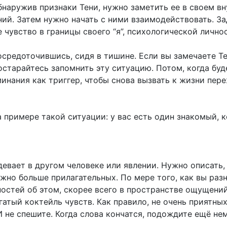
Обнаружив признаки Тени, нужно заметить ее в своем в
ий. Затем нужно начать с ними взаимодействовать. З
 чувство в границы своего “я”, психологической лично
осредоточившись, сидя в тишине. Если вы замечаете Те
остарайтесь запомнить эту ситуацию. Потом, когда буд
инания как триггер, чтобы снова вызвать к жизни пер
 примере такой ситуации: у вас есть один знакомый, 
девает в другом человеке или явлении. Нужно описать,
жно больше прилагательных. По мере того, как вы ра
остей об этом, скорее всего в пространстве ощущений
гатый коктейль чувств. Как правило, не очень приятны
И не спешите. Когда слова кончатся, подождите ещё нем