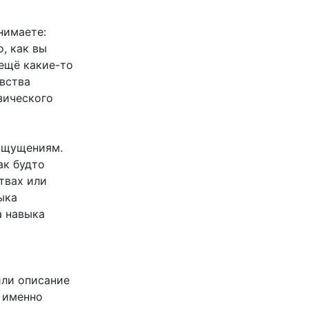
нимаете:
, как вы
 ещё какие-то
вства
зического
 ощущениям.
ак будто
твах или
ыка
а навыка
или описание
ь именно