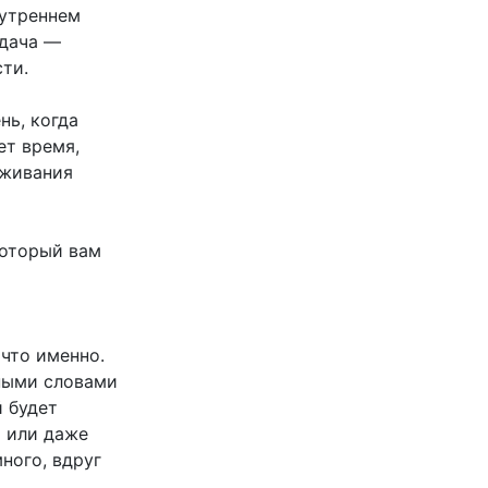
нутреннем
адача —
сти.
нь, когда
ет время,
еживания
который вам
 что именно.
зными словами
 будет
х или даже
ного, вдруг