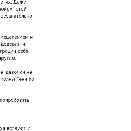
детях. Даже
вокруг этой
ессознательно
 исцелением и
 доверии и
еграции себя
другим.
е “девочки не
 полны Тени по
 попробовать
 Существуют и