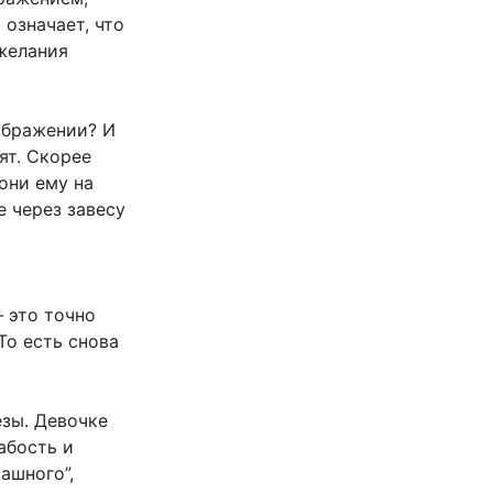
 означает, что
желания
оображении? И
ят. Скорее
они ему на
е через завесу
— это точно
То есть снова
зы. Девочке
абость и
рашного”,