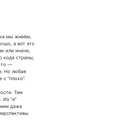
ока мы живём,
ошо, а вот это
ак или иначе,
о кода страны,
-то —
е. Но любая
 с “плохо”.
ности. Тем
 Из “я”
 ним даже
 перспективы