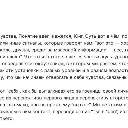
увства. Понятие ввёл, кажется, Юнг. Суть вот в чём: п
ли иные сигналы, которые говорят нам: “вот это — хор
школе, друзья, средства массовой информации — все, т
и плохо”. Что-то из этого является частью культурног
о определяется окружением, в котором мы растём, что
м эти установки с разных уровней и в разном возраст
, что мы начинаем отвергать в себе чувства, связанные
от “себя”, как бы выталкивая его за границы своей лич
о из перспективы первого лица в перспективу второго.
о этого мало, оно по прежнему “плохое”. Мы не хотим с
ываем с ним контакт, переводя его из “ты” в “оно”, из
тьего.