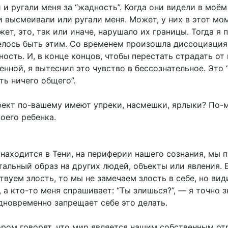
и ругали меня за “жадность”. Когда они видели в моё
ни высмеивали или ругали меня. Может, у них в этот мо
ет, это, так или иначе, нарушало их границы. Тогда я 
телось быть этим. Со временем произошла диссоциация,
дность. И, в конце концов, чтобы перестать страдать от
нной, я вытеснил это чувство в бессознательное. Это “
ть ничего общего”.
ект по-вашему имеют упреки, насмешки, ярлыки? По-м
оего ребенка.
 находится в Тени, на периферии нашего сознания, мы
тальный образ на других людей, объекты или явления. 
ствуем злость, то мы не замечаем злость в себе, но ви
 а кто-то меня спрашивает: “Ты злишься?”, — я точно з
дновременно запрещает себе это делать.
ором говорят, что мир является нашим собственным о