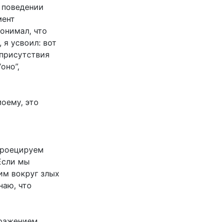
м поведении
мент
понимал, что
 я усвоил: вот
 присутствия
оно”,
оему, это
 проецируем
Если мы
дим вокруг злых
наю, что
тражением,