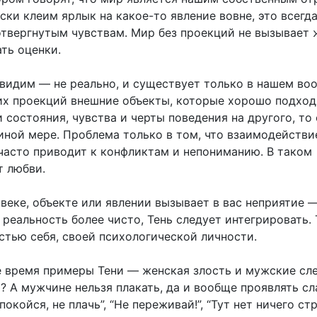
ки клеим ярлык на какое-то явление вовне, это всегда
отвергнутым чувствам. Мир без проекций не вызывает 
ть оценки.
ы видим — не реально, и существует только в нашем в
оих проекций внешние объекты, которые хорошо подход
 состояния, чувства и черты поведения на другого, то 
иной мере. Проблема только в том, что взаимодействи
часто приводит к конфликтам и непониманию. В таком
т любви.
овеке, объекте или явлении вызывает в вас неприятие 
 реальность более чисто, Тень следует интегрировать. 
стью себя, своей психологической личности.
 время примеры Тени — женская злость и мужские сле
о? А мужчине нельзя плакать, да и вообще проявлять сл
койся, не плачь”, “Не переживай!”, “Тут нет ничего ст