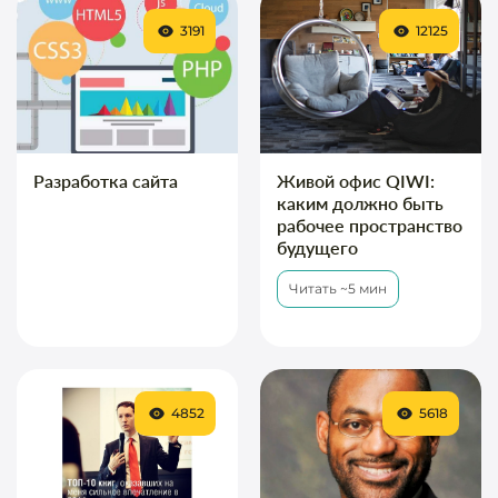
3191
12125
Разработка сайта
Живой офис QIWI:
каким должно быть
рабочее пространство
будущего
Читать ~5 мин
4852
5618