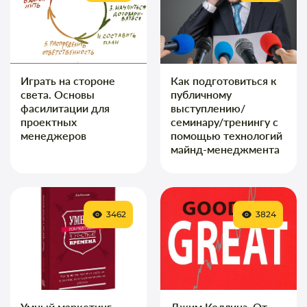
Играть на стороне
Как подготовиться к
света. Основы
публичному
фасилитации для
выступлению/
проектных
семинару/тренингу с
менеджеров
помощью технологий
майнд-менеджмента
3462
3824
Умный маркетинг
Джим Коллинз. От