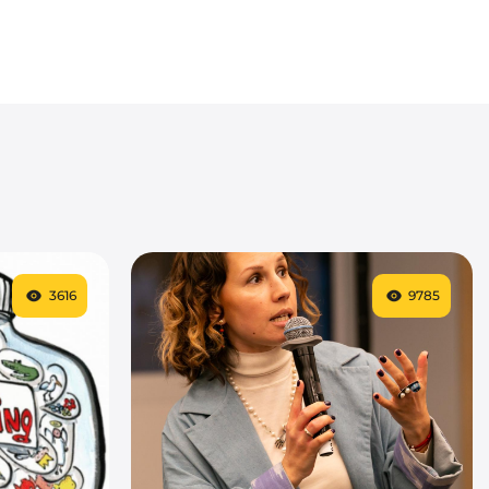
3616
9785