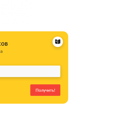
сов
на