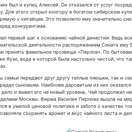
х был и купец Алексей. Он отказался от услуг посред
цу. Для этого открыл контору в богатом сибирском куп
прямую у китайцев. Это позволило ему значительно сни
еред конкурентами.
ал первый шаг к основанию чайной династии. Ведь вс
имательской деятельности распоряжением Сената ему 
и принять фамильное прозвище «Перлов». По бытовав
ке Яузе, вода в которой была настолько чистой, что т
ах.
ы семьи передают друг другу теплые плюшки, так и се
редал сыновьям. Наиболее даровитым из них оказался
дело и вывел его на новый уровень. Чай продолжал на
ределами Москвы. Фирма Василия Перлова вышла на ми
лся в умелой ценовой политике и заботе о качестве то
озволяла сохранять аромат и вкус чайного листа и дел