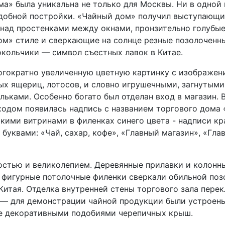
ма» была уникальна не только для Москвы. Ни в одной 
одобной постройки. «Чайный дом» получил выступающи
над простенками между окнами, пронзительно голубые
м» стиле и сверкающие на солнце резные позолоченны
кольчики — символ съестных лавок в Китае.
огократно увеличенную цветную картинку с изображен
ых ящериц, лотосов, и словно игрушечными, загнутыми
ьками. Особенно богато был отделан вход в магазин. 
одом появилась надпись с названием торгового дома 
окими витринами в филенках синего цвета - надписи к
уквами: «Чай, сахар, кофе», «Главный магазин», «Гла
остью и великолепием. Деревянные прилавки и колонн
е фигурные потолочные филенки сверкали обильной поз
итая. Отделка внутренней стены торгового зала перек
а — для демонстрации чайной продукции были устроен
е декоративными подобиями черепичных крыш.