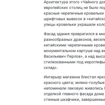
Архитектура этого «Чайного до
европейских столиц не было п
красные черепичные кровельки 
шрифтовых вывесок в «китайско
улицы кровельки украшали коло
Фасад здания превратился в мн
разнообразных драконов, весел
китайскими черепичными кровел
монументальном картуше над вх
Васильевич Перлов», а над выс
стилизованными под иероглифы б
склад».
Интерьер магазина блистал ярк
красного цвета; зелено-голубы
напоминали лаковую живопись К
отделкой главного фасада дом
стенные шкафчики, завершенны