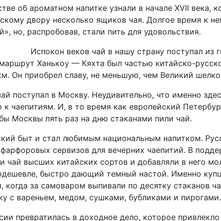
ве об ароматном напитке узнали в начале XVII века, к
сскому двору несколько ящиков чая. Долгое время к н
й», но, распробовав, стали пить для удовольствия.
Испокон веков чай в нашу страну поступал из 
 маршрут Ханькоу — Кяхта был частью китайско-русск
км. Он приобрел славу, не меньшую, чем Великий шелко
ай поступал в Москву. Неудивительно, что именно зде
 к чаепитиям. И, в то время как европейский Петербур
бы Москвы пять раз на дню стаканами пили чай.
ский быт и стал любимым национальным напитком. Рус
фарфоровых сервизов для вечерних чаепитий. В подд
и чай высших китайских сортов и добавляли в него мо
подешевле, быстро дающий темный настой. Именно куп
, когда за самоваром выпивали по десятку стаканов ча
ку с вареньем, медом, сушками, бубликами и пирогами.
оссии превратилась в доходное дело, которое привлекл