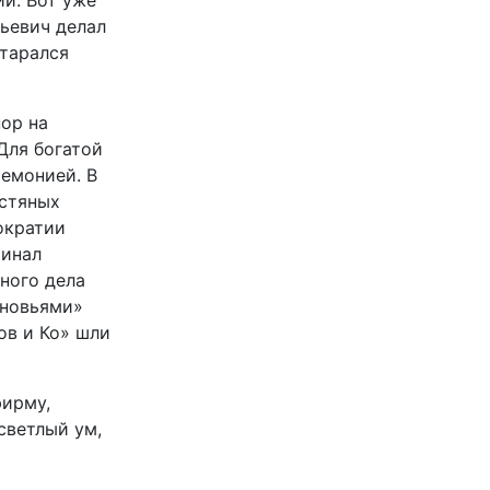
и. Вот уже
льевич делал
старался
пор на
Для богатой
ремонией. В
естяных
ократии
минал
йного дела
ыновьями»
ов и Ко» шли
фирму,
светлый ум,