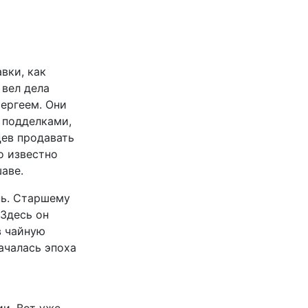
вки, как
 вел дела
ергеем. Они
 подделками,
цев продавать
о известно
аве.
нь. Старшему
Здесь он
в чайную
ачалась эпоха