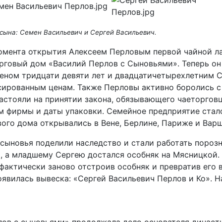
 сына: Семен Васильевич и Сергей Васильевич.
омента открытия Алексеем Перловым первой чайной ла
рговый дом «Василий Перлов с Сыновьями». Теперь он
еном тридцати девяти лет и двадцатичетырехлетним С
сированным ценам. Также Перловы активно боролись с
стояли на принятии закона, обязывающего чаеторгов
ием фирмы и даты упаковки. Семейное предприятие стал
вого дома открывались в Вене, Берлине, Париже и Варш
сыновья поделили наследство и стали работать пороз
 а младшему Сергею достался особняк на Мясницкой. 
 фактически заново отстроив особняк и превратив его 
оявилась вывеска: «Сергей Васильевич Перлов и Ко». Н