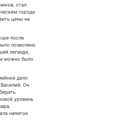
ников, стал
еческим городе
зить цены на
коре после
было позволено
шей легенде,
ам можно было
мейное дело
 Василий. Он
бирать
ровой уровень
вара.
ала напиток