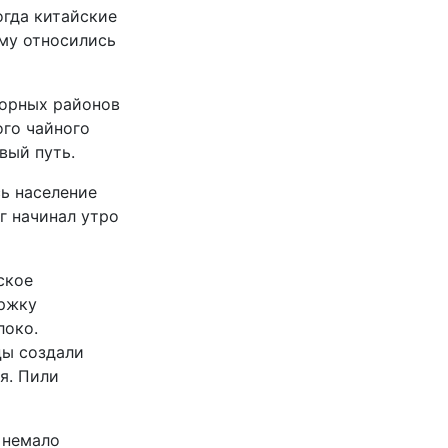
огда китайские
ему относились
горных районов
ого чайного
вый путь.
сь население
г начинал утро
ское
ержку
локо.
цы создали
я. Пили
о немало