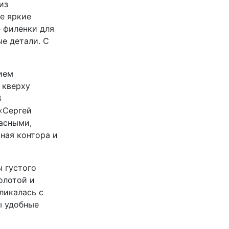
из
е яркие
 филенки для
е детали. С
ием
 кверху
В
«Сергей
расными,
вная контора и
ы густого
олотой и
ликалась с
ы удобные