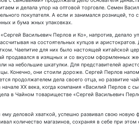
 с сыновьями» продолжала дело основателя династи
Китаем и делала упор на оптовой торговле. Семен Васи
ельного покупателя. А если и занимался розницей, то 
нных и бума жных упаковках.
«Сергей Васильевич Перлов и Ко», напротив, делало у
рассчитывая на состоятельных купцов и аристократов. 
итком. Чаепитие для них было настоящей китайской це
ай продавался в изящных и со вкусом оформленных ж
или на небольшие шкатулки. Для представителей арист
цы. Конечно, они стоили дороже. Сергей Перлов напо
яется продолжателем дела своего отца, но развитие ча
 в начале XX века, когда компания «Василий Перлов с с
 дела в Чайном товариществе «Сергей Васильевич Перл
 ему деловой хваткой, успешно развивал свою новую 
ивал количество магазинов, сохраняя в себе при этом 