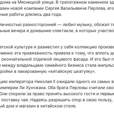
 дома на Мясницкой улице. В трехэтажном каменном з
азин новой компании Сергея Васильевича Перлова, ег
ные работы длились два года.
личностью разносторонней — любил музыку, обожал те
ьные вечера и домашние спектакли, в которых участво
атской культуре и разместил у себя коллекцию произв
менно эта привязанность привела к тому, что вплоть д
 окончательной отделкой лицевого фасада. И это был п
 между владельцами семейного бизнеса стала импуль
ройки в лакированную «китайскую шкатулку».
ацию императора Николая II ожидали одного из самых 
империи Ли Хунчжана. Оба брата Перловы считали св
Они спорили за право принять высокого гостя и первы
поставку чая. Надеясь разрешить спор в свою пользу,
ый дом и магазин в китайском стиле.