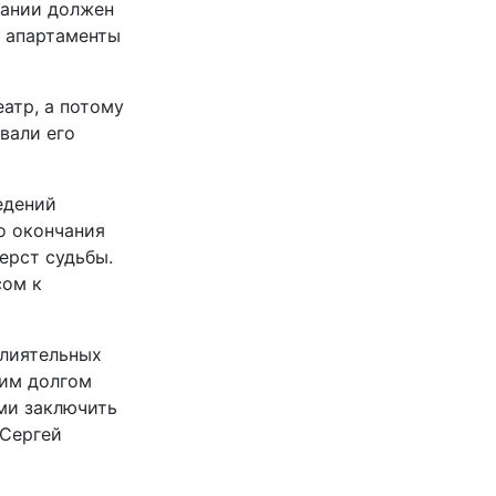
дании должен
о апартаменты
атр, а потому
вали его
едений
о окончания
ерст судьбы.
сом к
влиятельных
оим долгом
ми заключить
 Сергей