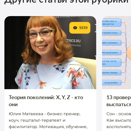
9339
Теория поколений: X, Y, Z - кто
13 прове
они
выспатьс
Юлия Матвеева - бизнес-тренер,
Сон - осно
коуч, гештальт-терапевт и
Как высыпа
фасилитатор. Мотивация, обучение,
восполнять