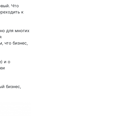
овый. Что
ереходить к
дно для многих
я
, что бизнес,
) и о
деи
ый бизнес,