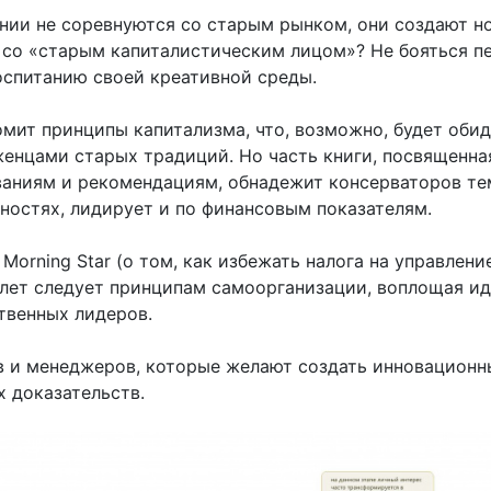
ии не соревнуются со старым рынком, они создают н
у со «старым капиталистическим лицом»? Не бояться п
оспитанию своей креативной среды.
омит принципы капитализма, что, возможно, будет оби
енцами старых традиций. Но часть книги, посвященна
аниям и рекомендациям, обнадежит консерваторов тем
ностях, лидирует и по финансовым показателям.
orning Star (о том, как избежать налога на управление
 лет следует принципам самоорганизации, воплощая и
твенных лидеров.
в и менеджеров, которые желают создать инновационн
х доказательств.