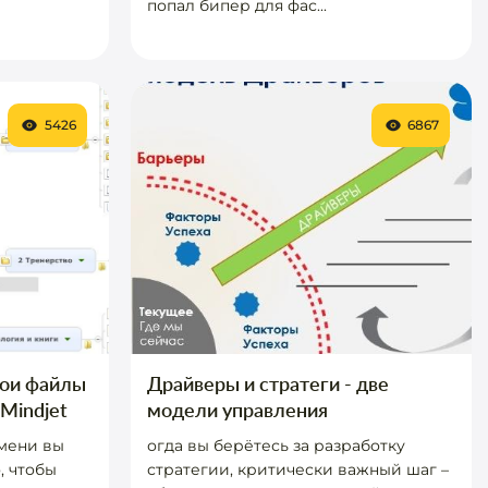
попал бипер для фас...
5426
6867
вои файлы
Драйверы и стратеги - две
Mindjet
модели управления
емени вы
огда вы берётесь за разработку
, чтобы
стратегии, критически важный шаг –