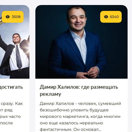
3508
6340
достигать
Дамир Халилов: где размещать
рекламу
сразу. Как
Дамир Халилов - человек, сумевший
ет ряд
безошибочно уловить будущее
рых часто
мирового маркетинга, когда многим
 после
оно еще казалось нереально
фантастичным. Он основал...