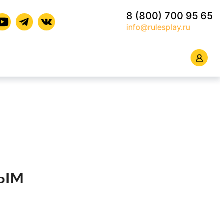
8 (800) 700 95 65
info@rulesplay.ru
ным