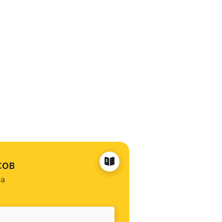
сов
на