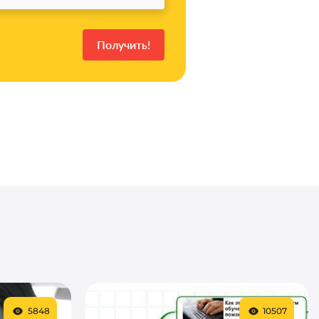
5848
10507