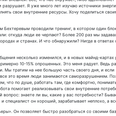
и разрушает. Я уже много лет изучаю источники энерг
олнять свои внутренние ресурсы. Хочу поделиться сво
ем Бехтеревым проводили тренинг, в котором один бло
ли: откуда люди ее черпают? Более 200 раз мы задава
городах и странах. И что обнаружили? Нигде в ответах
общения несколько изменился, и в новых майнд-картах 
примерно 10-15% опрошенных. Это меня радует. Ведь р
 Мы тратим на нее большую часть своего дня, и если 
, все это время люди занимаются саморазрушением. По
ем, что по душе, работать там, где комфортно, понимат
абота помогает реализовывать свои внутренние потреб
й вопрос: знаете ли вы, какие у вас потребности? Быва
 и специалист он хороший, зарабатывает неплохо, а все 
ьеры». Он позволяет быстро разобраться со своими б