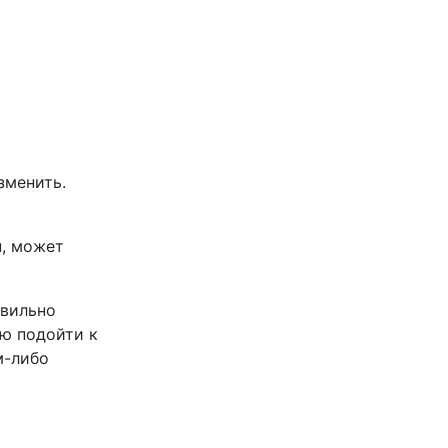
зменить.
н, может
авильно
ую подойти к
м-либо