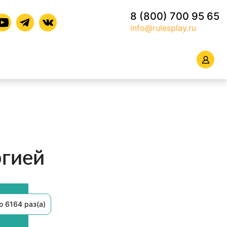
8 (800) 700 95 65
info@rulesplay.ru
ргией
 6164 раз(а)