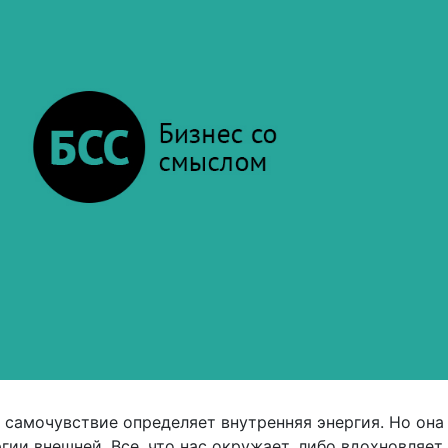
 самочувствие определяет внутренняя энергия. Но она
ргии внешней. Все, что нас окружает, либо вдохновляет