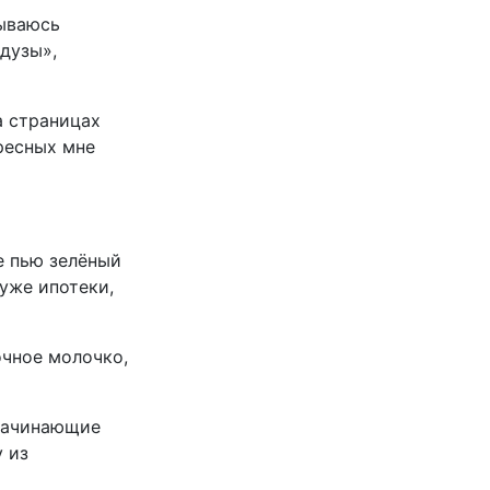
тываюсь
дузы»,
а страницах
ресных мне
е пью зелёный
хуже ипотеки,
чное молочко,
начинающие
 из