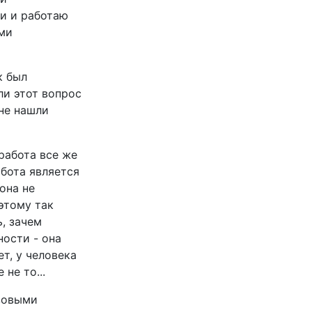
ии и работаю
ими
к был
ли этот вопрос
 не нашли
работа все же
абота является
она не
этому так
ь, зачем
ности - она
ет, у человека
не то...
азовыми