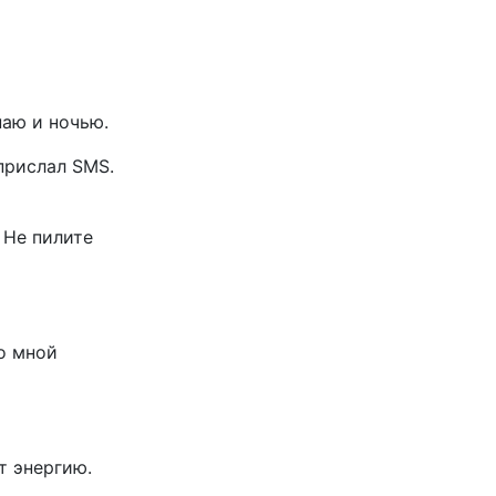
аю и ночью.
прислал SMS.
 Не пилите
о мной
т энергию.