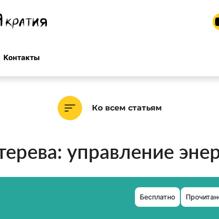
Контакты
Ко всем статьям
терева: управление эне
Бесплатно
Прочитано