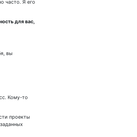
о часто. Я его
ость для вас,
я, вы
сс. Кому-то
ести проекты
 заданных