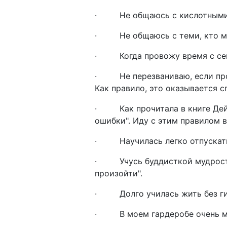
· Не общаюсь с кислотными 
· Не общаюсь с теми, кто мн
· Когда провожу время с семь
· Не перезваниваю, если проп
Как правило, это оказывается с
· Как прочитала в книге Дейл
ошибки". Иду с этим правилом 
· Научилась легко отпускать 
· Учусь буддисткой мудрости: 
произойти".
· Долго училась жить без гип
· В моем гардеробе очень мал