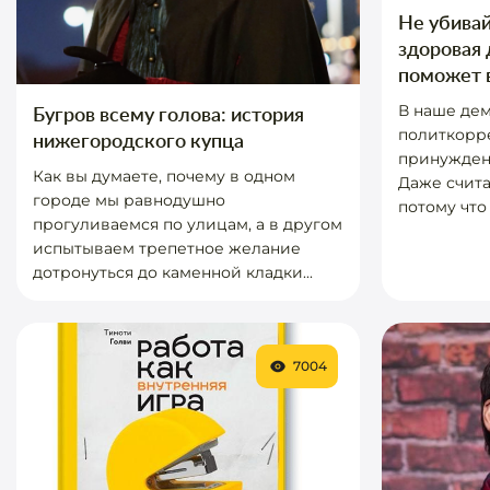
Не убивай
здоровая
поможет 
В наше де
Бугров всему голова: история
политкорре
нижегородского купца
принуждени
Как вы думаете, почему в одном
Даже счита
городе мы равнодушно
потому что
прогуливаемся по улицам, а в другом
испытываем трепетное желание
дотронуться до каменной кладки...
7004