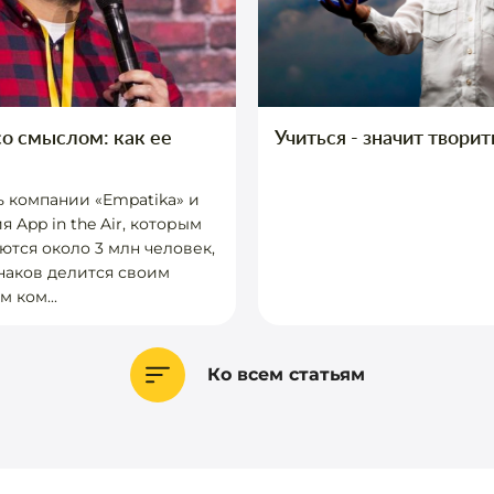
о смыслом: как ее
Учиться - значит творит
 компании «Empatika» и
 App in the Air, которым
ются около 3 млн человек,
наков делится своим
 ком...
Ко всем статьям