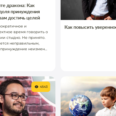
те дракона: Как
 доля принуждения
вам достичь целей
мократичное и
Как повысить увереннос
ктное время говорить о
и стыдно. Не принято.
ется неправильным,
 принуждение неизмен...
4543