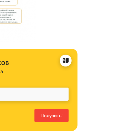
сов
на