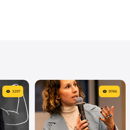
3297
9786