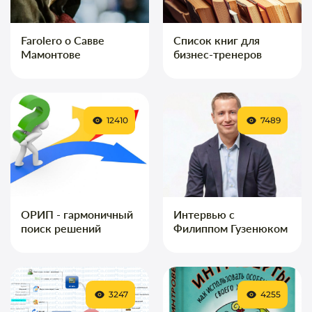
Farolero о Савве
Список книг для
Мамонтове
бизнес-тренеров
12410
7489
ОРИП - гармоничный
Интервью с
поиск решений
Филиппом Гузенюком
3247
4255