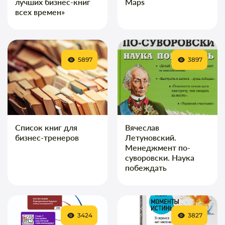
лучших бизнес-книг
Maps
всех времен»
5897
3897
Список книг для
Вячеслав
бизнес-тренеров
Летуновский.
Менеджмент по-
суворовски. Наука
побеждать
3424
3827