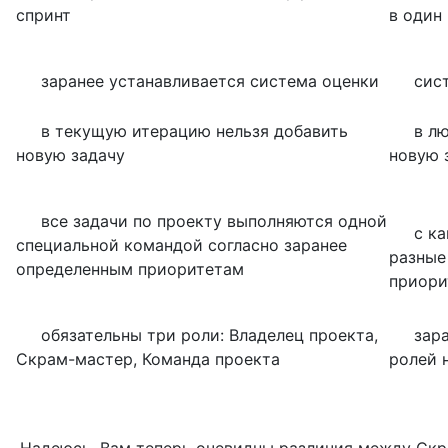
спринт
в один
заранее устанавливается система оценки
систе
в текущую итерацию нельзя добавить
в люб
новую задачу
новую 
все задачи по проекту выполняются одной
с канб
специальной командой согласно заранее
разные
определенным приоритетам
приори
обязательны три роли: Владелец проекта,
заране
Скрам-мастер, Команда проекта
ролей 
Надеюсь, Вам теперь очевидны различия между Скра