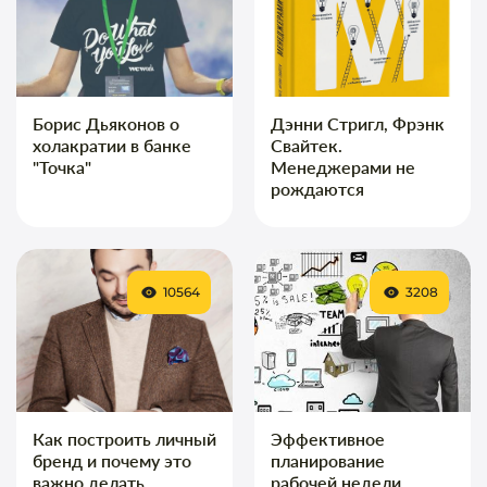
Борис Дьяконов о
Дэнни Стригл, Фрэнк
холакратии в банке
Свайтек.
"Точка"
Менеджерами не
рождаются
10564
3208
Как построить личный
Эффективное
бренд и почему это
планирование
важно делать
рабочей недели