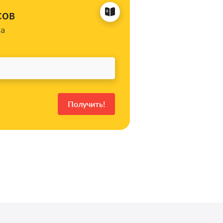
сов
на