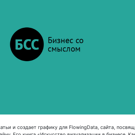
атьи и создает графику для FlowingData, сайта, посвя
айну. Его книга «Искусство визуализации в бизнесе. Ка