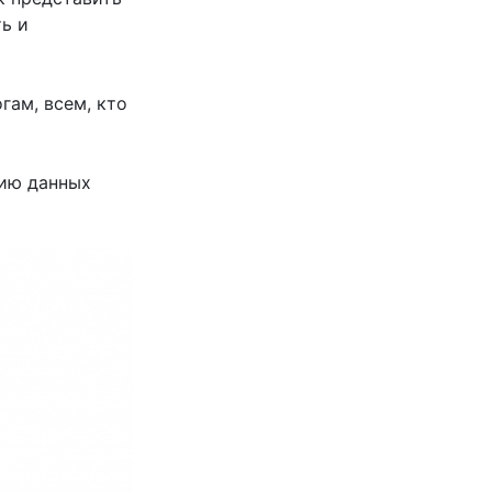
ь и
гам, всем, кто
цию данных