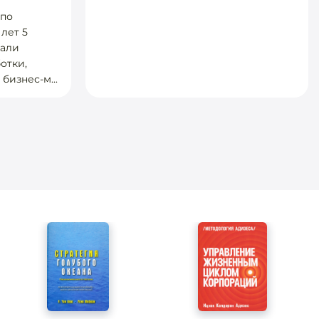
 по
лет 5
вали
отки,
бизнес-м...