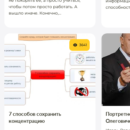
не покорять ее, а просто учиться,
информаци
чтобы потом просто работать. А
способност
вышло иначе. Конечно,...
3641
7 способов сохранить
Портретн
концентрацию
Олегович