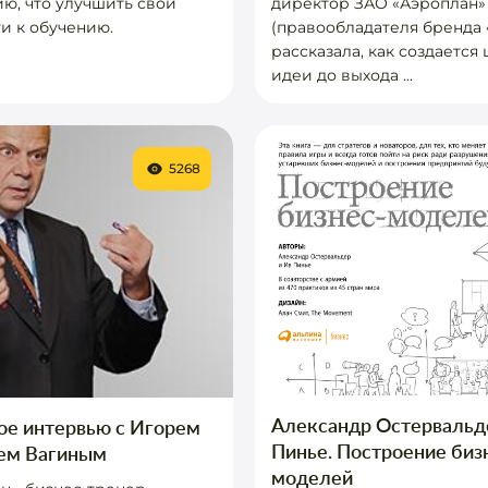
ю, что улучшить свои
директор ЗАО «Аэроплан»
и к обучению.
(правообладателя бренда
рассказала, как создается
идеи до выхода ...
5268
Александр Остервальд
ое интервью с Игорем
Пинье. Построение биз
ем Вагиным
моделей