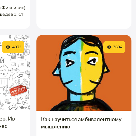
 «Фиксики»)
 шедевр: от
4032
3604
ер, Ив
Как научиться амбивалентному
нес-
мышлению