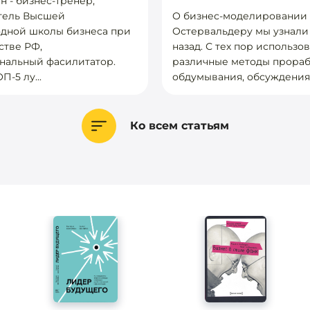
н - бизнес-тренер,
О бизнес-моделировании
тель Высшей
Остервальдеру мы узнали 
дной школы бизнеса при
назад. С тех пор использо
стве РФ,
различные методы прораб
нальный фасилитатор.
обдумывания, обсуждения 
П-5 лу...
Ко всем статьям