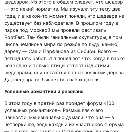
шедевром. Из этого в общем следует, что шедевр
— это некий норматив. Мы изучали эту тему два
года, и в какой-то момент поняли, что шедевра не
существует без наблюдателя. В прошлом году в
парке под Москвой мы провели фестиваль
RootFest. Там были гениальные скульптуры, в том
числе чемпиона мира по резьбе по льду, камню,
дереву — Саши Парфенова из Сибири. Всего —
пятнадцать работ. И я понял вот что: когда в парке
безлюдно и только птицы летают над этими
шедеврами, они остаются просто кусками дерева.
Да, шедевра не бывает без наблюдателя.
Успешные романтики и резонанс
В этом году в третий раз пройдет форум «100
успешных романтиков». Размышляя о его
ценности, мы изначально думали, что она — в
нетворкинге, ведь каждый из участников ф орума
— с пикер. Но Дмитрий Октябрьский, директор