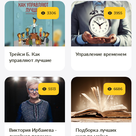
3306
3955
Трейси Б. Как
Управление временем
управляют лучшие
5513
6686
Виктория Ирбаиева -
Подборка лучших
дизайнер перемен
книг по майнд-