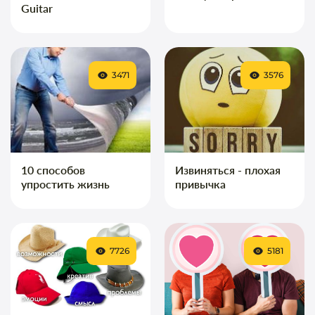
Guitar
3471
3576
10 способов
Извиняться - плохая
упростить жизнь
привычка
7726
5181