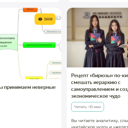
3608
Рецепт «бирюзы» по-ки
смешать иерархию с
ы принимаем неверные
самоуправлением и соз
экономическое чудо
Читать ~10 мин
Вы читаете аналитику, сл
«китайское чудо» и «желе