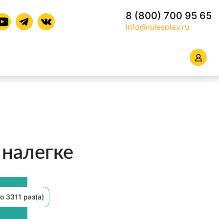
8 (800) 700 95 65
info@rulesplay.ru
 налегке
о 3311 раз(а)