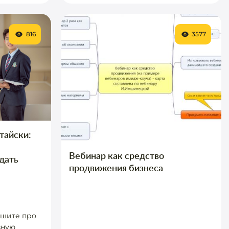
816
3577
тайски:
Вебинар как средство
дать
продвижения бизнеса
ышите про
зную