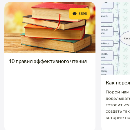
3696
10 правил эффективного чтения
Как пере
Порой нам 
доделывать
готовиться
создать та
которые пом