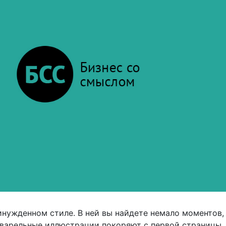
ринужденном стиле. В ней вы найдете немало моментов,
акварельные иллюстрации покоряют с первой страницы.