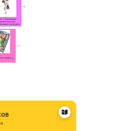
сов
на