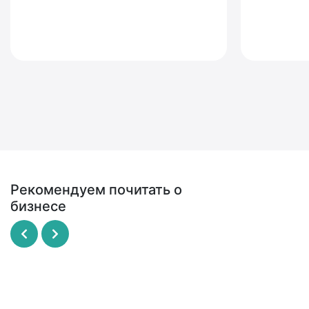
Рекомендуем почитать о
бизнесе
Рисовый штурм
SCRUM - революционный
метод управления проекта
МАЙКЛ МИКАЛКО
ДЖЕФФ САЗЕРЛЕНД