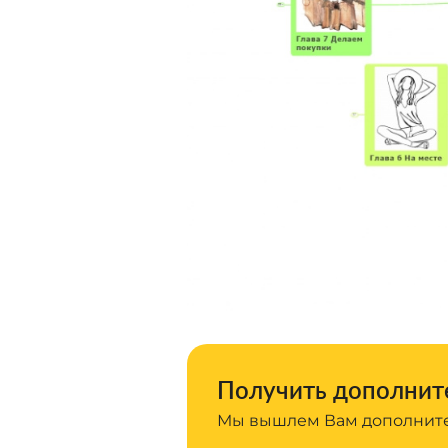
Получить дополните
Мы вышлем Вам дополните