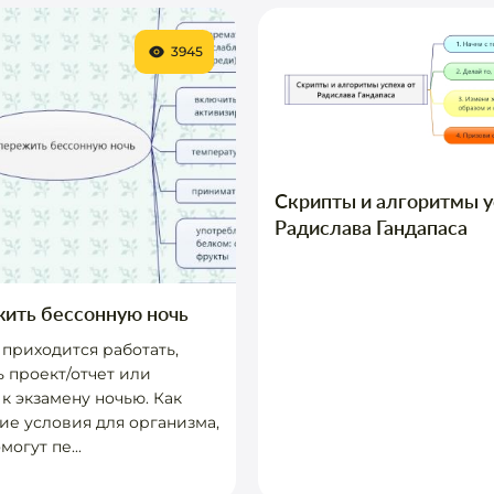
3945
Скрипты и алгоритмы у
Радислава Гандапаса
жить бессонную ночь
приходится работать,
 проект/отчет или
 к экзамену ночью. Как
кие условия для организма,
огут пе...