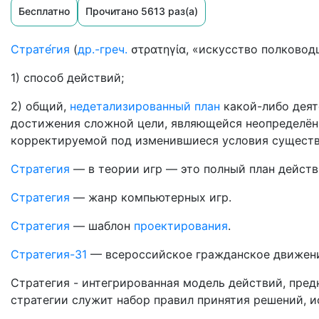
Бесплатно
Прочитано 5613 раз(а)
Страте́гия
(
др.-греч.
στρατηγία, «искусство полково
1) способ действий;
2) общий,
недетализированный
план
какой-либо деят
достижения сложной цели, являющейся неопределённ
корректируемой под изменившиеся условия существо
Стратегия
— в теории игр — это полный план действ
Стратегия
— жанр компьютерных игр.
Стратегия
— шаблон
проектирования
.
Стратегия-31
— всероссийское гражданское движени
Стратегия - интегрированная модель действий, пре
стратегии служит набор правил принятия решений, 