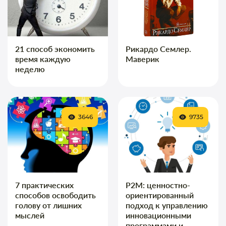
21 способ экономить
Рикардо Семлер.
время каждую
Маверик
неделю
3646
9735
7 практических
P2M: ценностно-
способов освободить
ориентированный
голову от лишних
подход к управлению
мыслей
инновационными
программами и