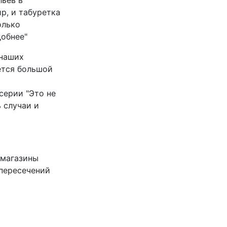
р, и табуретка
олько
добнее"
 наших
ется большой
серии "Это не
ь случаи и
 магазины
 пересечений