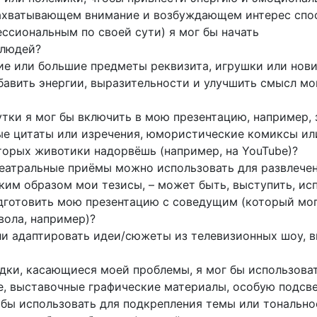
захватывающем внимание и возбуждающем интерес спо
ссиональным по своей сути) я мог бы начать
 людей?
ие или большие предметы реквизита, игрушки или нови
бавить энергии, выразительности и улучшить смысл мо
тки я мог бы включить в мою презентацию, например,
ые цитаты или изречения, юмористические комиксы ил
торых животики надорвёшь (например, на YouTube)?
еатральные приёмы можно использовать для развлече
ким образом мои тезисы, – может быть, выступить, ис
дготовить мою презентацию с соведущим (который мо
вола, например)?
ли адаптировать идеи/сюжеты из телевизионных шоу, 
адки, касающиеся моей проблемы, я мог бы использова
е, выставочные графические материалы, особую подсве
 бы использовать для подкрепления темы или тонально