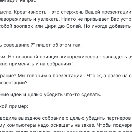
ысле. Креативность - это стержень Вашей презентации
завораживать и увлекать. Никто не призывает Вас уст
собой зоопарк или Цирк дю Солей. Но иногда добавить
ь совещание!?" пишет об этом так:
льм. Но основной принцип кинорежиссера - завладеть а
жно применять и на собраниях".
рание? Мы говорим о презентации". Что ж, а разве на 
резентации?
ние идеи и целью убедить что-то сделать.
акой пример:
оводила выездное собрание с целью убедить партнеров 
му компьютеры надо оснащать на заказ. Чтобы подчерк
рацию отеля заменить ряды одинаковых плюшевых стул