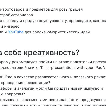
ектротоваров и предметов для розыгрышей
 стройматериалов
а всю еду и продуктовую упаковку, проследите, как он
и интерес)
ли и
YouTube
для поиска юмористических идей
в себе креативность?
торому рекомендуют пройти на этапе подготовки презе
охновляющей книге "Killer presentations with your iPad"
й iPad в качестве развлекательного и полезного реквиз
 проведения презентации?
афоры и аналогии могли бы придать новый импульс и
ым вопросам?
пользоваться элементами неожиданности, предвкушени
и или полемики, чтобы привнести энергию и эмоционал