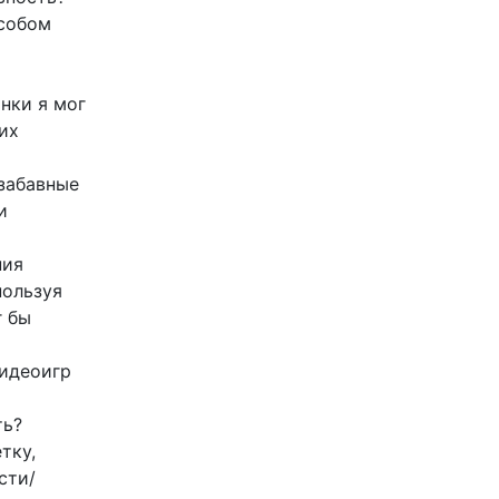
собом
нки я мог
их
 забавные
и
ния
пользуя
г бы
видеоигр
ть?
тку,
сти/