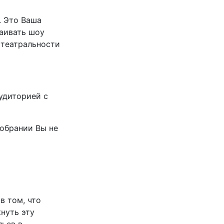
. Это Ваша
раивать шоу
 театральности
удиторией с
собрании Вы не
в том, что
нуть эту
ьев в