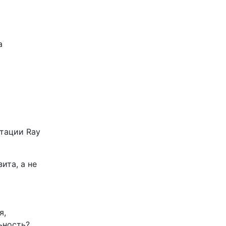
а
нтации Ray
:
ита, а не
я,
ьность?