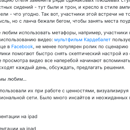
тных сидений - тут были и трон, и кресло в стиле ампи
ели - что угодно. Так вот, участники этой встречи не т
ль, но с ланча бежали бегом, чтобы занять места поу
 любим использовать метафоры, например, участники
 использованию видео:
мультфильм Кардебалет
пользу
ице в
Facebook
, не менее популярен ролик по сценарию
олики помогают быстро снять скептический настрой из 
сле просмотра видео все наперебой начинают вспоминат
сходят каждый день, обсуждать, предлагать решения.
мы любим...
спользовали их при работе с ценностями, визуализируя
егиональной сети. Было много инсайтов и неожиданных