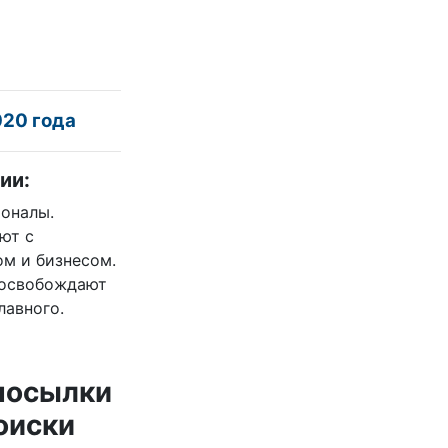
020 года
ии:
ионалы.
ют с
ом и бизнесом.
, освобождают
лавного.
посылки
оиски