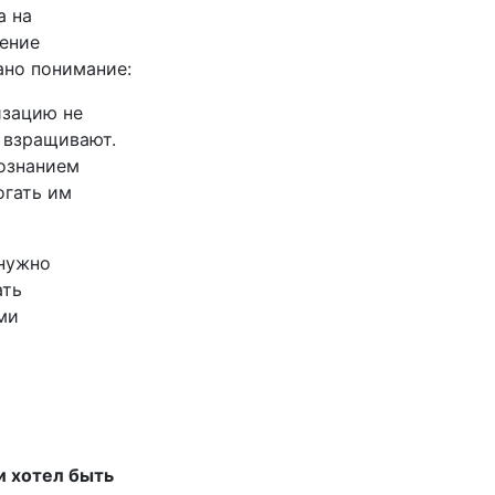
а на
ение
но понимание:
зацию не
а взращивают.
сознанием
огать им
нужно
ать
ми
и хотел быть