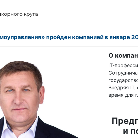
якорного круга
моуправления» пройден компанией в январе 2
О компан
IT-професс
Сотруднича
государств
Внедряя IT
время для г
Пред
и п