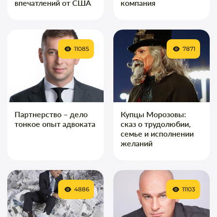
впечатлений от США
компания
11085
7871
Партнерство – дело
Купцы Морозовы:
тонкое опыт адвоката
сказ о трудолюбии,
семье и исполнении
желаний
4886
11103