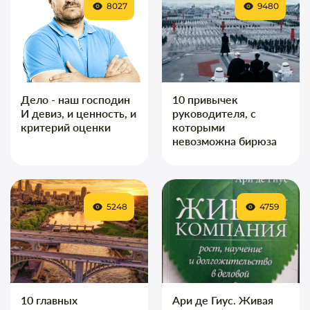
8027
9480
Дело - наш господин
10 привычек
И девиз, и ценность, и
руководителя, с
критерий оценки
которыми
невозможна бирюза
5248
4759
10 главных
Ари де Гиус. Живая