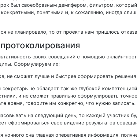
срок был своеобразным демпфером, фильтром, которы
конкретными, понятными и, к сожалению, иногда сли
ся не планировало, то от проекта нам пришлось отказа
-протоколирования
ультативность своих совещаний с помощью онлайн-про
ципы. Сформулируем их:
ков, не сможет лучше и быстрее сформировать решения
 секретарь не обладает так же глубокой компетенцие
стники, и не сможет правильно сформулировать точное
те время, говорите им конкретно, что нужно записать.
ласовывать на следующий день, то каждый участник бу
пеет сформироваться свое видение результатов совеща
 ночного сна главная оперативная информация, получе