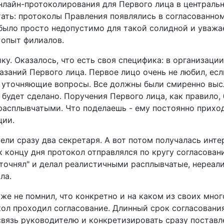
нлайн-протоколирования для Первого лица в централь
тать: протоколы Правления появлялись в согласованно
, было просто недопустимо для такой солидной и уваж
 опыт филиалов.
у. Оказалось, что есть своя специфика: в организации
азаний Первого лица. Первое лицо очень не любил, есл
ь уточняющие вопросы. Все должны были смиренно вы
е будет сделано. Поручения Первого лица, как правило,
расплывчатыми. Что поделаешь - ему постоянно прихо
ции.
ли сразу два секретаря. А вот потом получалась инте
 концу дня протокол отправлялся по кругу согласован
"уточнял" и делал реалистичными расплывчатые, нереал
ола.
уже не помнил, что конкретно и на каком из своих мно
кол проходил согласование. Длинный срок согласования
вязь руководителю и конкретизировать сразу поставл