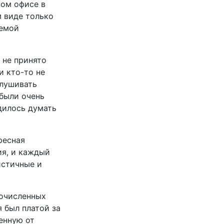
ном офисе в
м виде только
аемой
 не принято
и кто-то не
слушивать
 были очень
дилось думать
ресная
ия, и каждый
истичные и
гочисленных
 был платой за
енную от