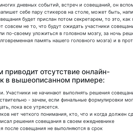
ногих дневных событий, встреч и совещаний, он вспо
апишет себе пару стикеров на столе, может быть, нап
вещания будет прислан потом секретарем, то это, как 
т совсем не то, что будут ожидать участники совещан
и по-своему уложиться в головном мозгу, за ночь реш
лговременная память нашего головного мозга) и в про
м приводит отсутствие онлайн-
ак в вышеописанном примере:
ти. Участники не начинают выполнять решения совещан
ствительно - зачем, если финальные формулировки мо
ть, пока все утрясется.
ков нет четкого понимания, кто, что и когда должен сд
писал решения совещания в своем ежедневнике
я после совещания не выполняются в срок