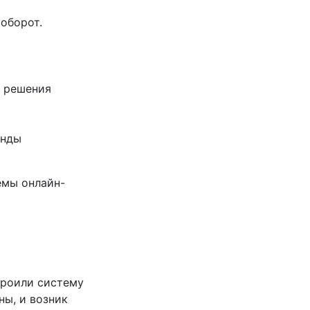
оборот.
ь решения
анды
емы онлайн-
троили систему
ны, и возник