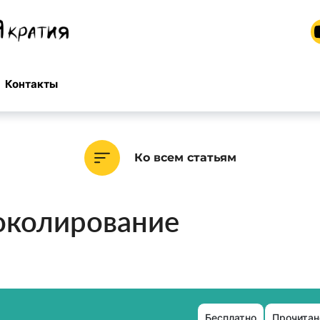
Контакты
Ко всем статьям
околирование
Бесплатно
Прочитан