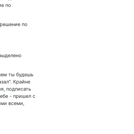
ие по
 решение по
 выделено
чем ты будешь
зал". Крайне
я, подписать
ебе - пришел с
ыми всеми,