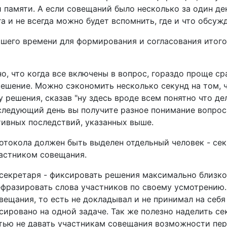
 памяти. А если совещаний было несколько за один ден
га и не всегда можно будет вспомнить, где и что обсуж
учшего времени для формирования и согласования итог
о, что когда все включены в вопрос, гораздо проще ср
ешение. Можно сэкономить несколько секунд на том, ч
решения, сказав "ну здесь вроде всем понятно что дел
следующий день вы получите разное понимание вопрос
тивных последствий, указанных выше.
отокола должен быть выделен отдельный человек - сек
частником совещания.
секретаря - фиксировать решения максимально близко 
фразировать слова участников по своему усмотрению.
вещания, то есть не докладывал и не принимал на себя
сировано на одной задаче. Так же полезно наделить се
тью не давать участникам совещания возможности пер