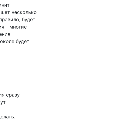
мнит
ишет несколько
правило, будет
ия - многие
ения
токоле будет
ия сразу
гут
елать.