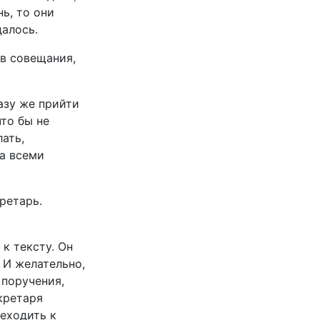
ь, то они
далось.
ов совещания,
азу же прийти
то бы не
ать,
а всеми
ретарь.
к тексту. Он
 И желательно,
 поручения,
кретаря
еходить к