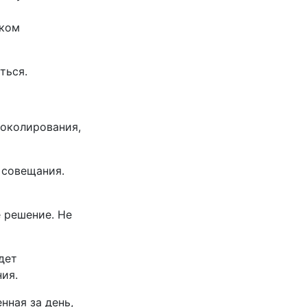
й
шком
ться.
токолирования,
 совещания.
й
 решение. Не
дет
ния.
нная за день,