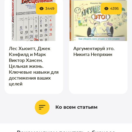
3449
4395
Лес Хьюитт, Джек
Аргументируй это.
Кэнфилд и Марк
Никита Непряхин
Виктор Хансен.
Цельная жизнь.
Ключевые навыки для
достижения ваших
целей
Ко всем статьям