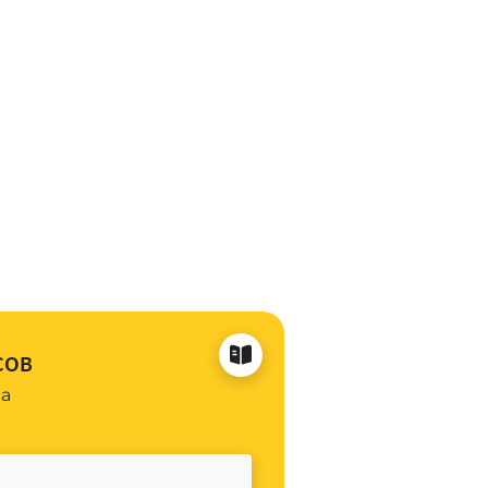
сов
на