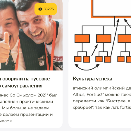
18275
говорили на тусовке
Культура успеха
в самоуправления
атинский олимпийский деви
Altius, Fortius!" можно так
нес Со Смыслом 2021" был
перевести как "Быстрее, 
наполнен практическими
храбрее!", так как лат. fortis,.
 Мы больше не задаем
е делаем презентации и
ваем ...