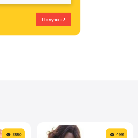
3550
4991