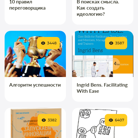
10 правил
В поисках смысла.
переговорщика
Как создать
идеологию?
3448
3587
Алгоритм успешности
Ingrid Bens. Facilitating
With Ease
3382
6407