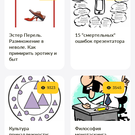
Эстер Перель.
15 "смертельных"
Размножение в
ошибок презентатора
неволе. Как
примирить эротику и
быт
9323
3545
Культура
Философия
принадлежности:
монотаскинга