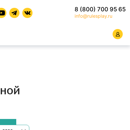
8 (800) 700 95 65
info@rulesplay.ru
лной