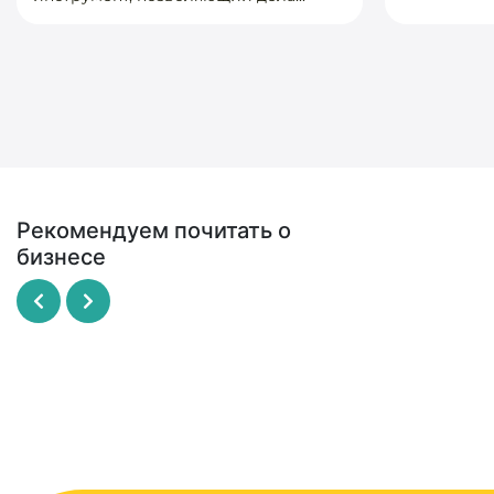
Рекомендуем почитать о
бизнесе
Рисовый штурм
SCRUM - революционный
метод управления проекта
МАЙКЛ МИКАЛКО
ДЖЕФФ САЗЕРЛЕНД