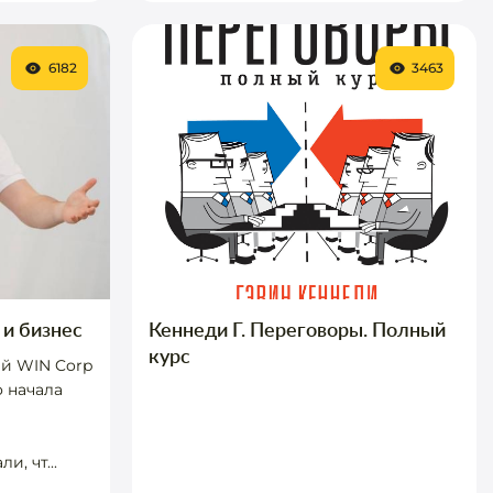
6182
3463
 и бизнес
Кеннеди Г. Переговоры. Полный
курс
й WIN Corp
 начала
ы
, чт...