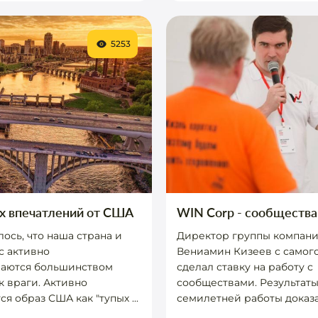
5253
х впечатлений от США
WIN Corp - сообщества
лось, что наша страна и
Директор группы компани
с активно
Вениамин Кизеев с самого
аются большинством
сделал ставку на работу с
к враги. Активно
сообществами. Результат
я образ США как "тупых ...
семилетней работы доказали