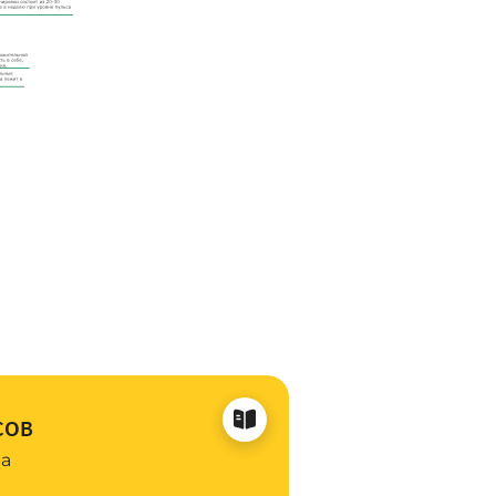
сов
на