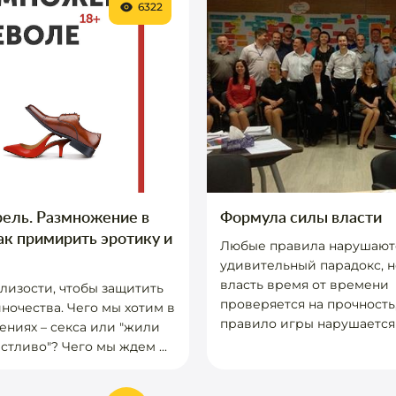
6322
ель. Размножение в
Формула силы власти
ак примирить эротику и
Любые правила нарушаютс
удивительный парадокс, н
власть время от времени
изости, чтобы защитить
проверяется на прочность
иночества. Чего мы хотим в
правило игры нарушается и
ениях – секса или "жили
стливо"? Чего мы ждем ...