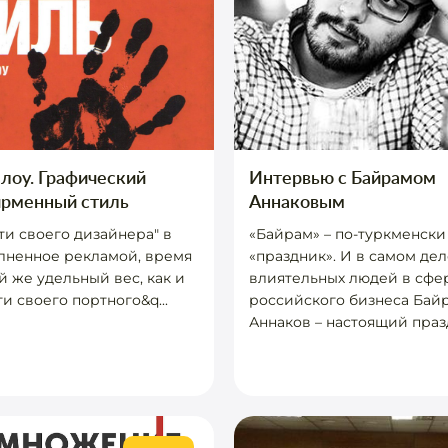
лоу. Графический
Интервью с Байрамом
ирменный стиль
Аннаковым
ти своего дизайнера" в
«Байрам» – по-туркменски
лненное рекламой, время
«праздник». И в самом дел
й же удельный вес, как и
влиятельных людей в сфе
и своего портного&q...
российского бизнеса Бай
Аннаков – настоящий празд