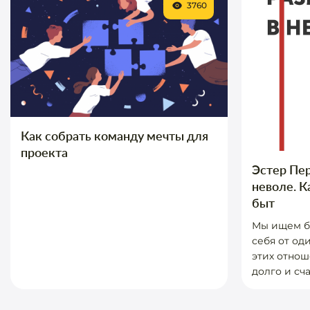
3760
Как собрать команду мечты для
проекта
Эстер Пер
неволе. К
быт
Мы ищем бл
себя от од
этих отнош
долго и сча