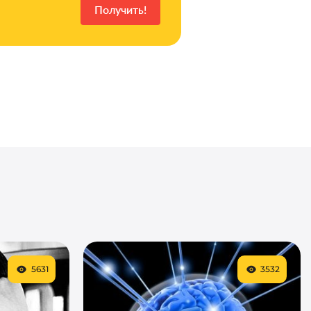
5631
3532