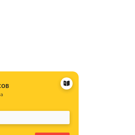
сов
на