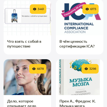
3461
6173
Что взять с собой в
В чём ценность
путешествие
сертификации ICA?
6678
3298
Дело, которое
Прен А., Фреденс К.
открывает дело
Музыка мозга.