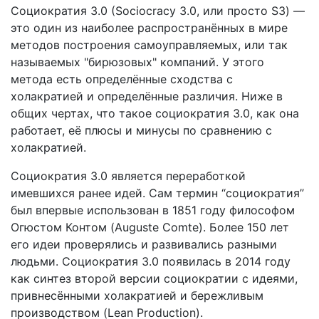
Cоциократия 3.0 (Sociocracy 3.0, или просто S3) —
это один из наиболее распространённых в мире
методов построения самоуправляемых, или так
называемых "бирюзовых" компаний. У этого
метода есть определённые сходства с
холакратией и определённые различия. Ниже в
общих чертах, что такое социократия 3.0, как она
работает, её плюсы и минусы по сравнению с
холакратией.
Социократия 3.0 является переработкой
имевшихся ранее идей. Сам термин “социократия”
был впервые использован в 1851 году философом
Огюстом Контом (Auguste Comte). Более 150 лет
его идеи проверялись и развивались разными
людьми. Социократия 3.0 появилась в 2014 году
как синтез второй версии социократии с идеями,
привнесёнными холакратией и бережливым
производством (Lean Production).