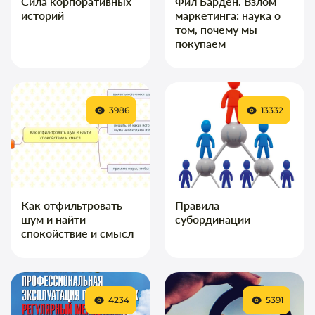
Сила корпоративных
Фил Барден. Взлом
историй
маркетинга: наука о
том, почему мы
покупаем
3986
13332
Как отфильтровать
Правила
шум и найти
субординации
спокойствие и смысл
4234
5391