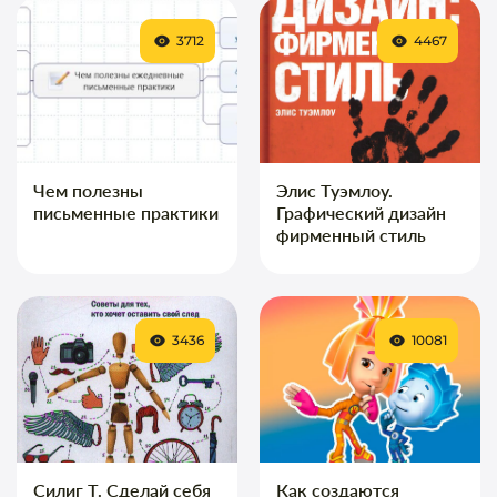
3712
4467
Чем полезны
Элис Туэмлоу.
письменные практики
Графический дизайн
фирменный стиль
3436
10081
Силиг Т. Сделай себя
Как создаются