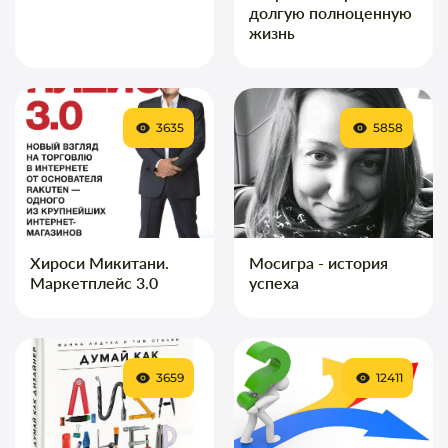
долгую полноценную
жизнь
3635
5858
Хироси Микитани.
Мосигра - история
Маркетплейс 3.0
успеха
3659
12411