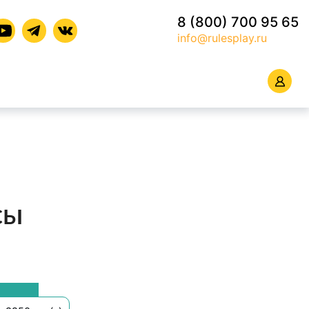
8 (800) 700 95 65
info@rulesplay.ru
сы