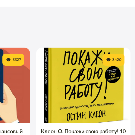
3327
3420
нансовый
Клеон О. Покажи свою работу! 10