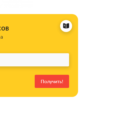
сов
на