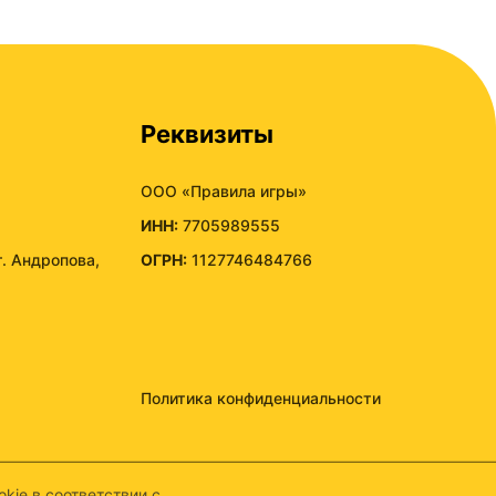
Реквизиты
ООО «Правила игры»
ИНН:
7705989555
т. Андропова,
ОГРН:
1127746484766
Политика конфиденциальности
kie в соответствии с