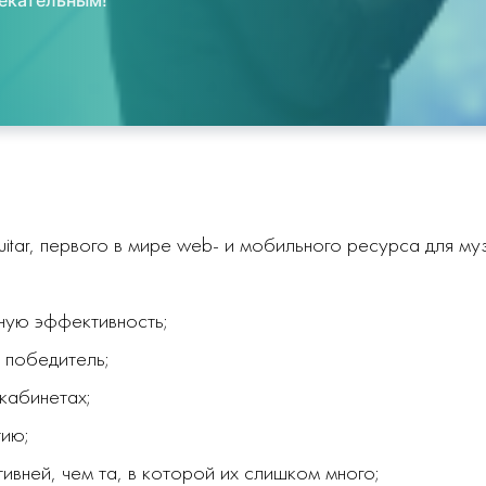
лекательным!
itar, первого в мире web- и мобильного ресурса для му
вную эффективность;
е победитель;
 кабинетах;
тию;
тивней, чем та, в которой их слишком много;