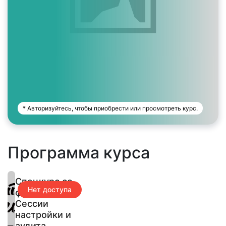
* Авторизуйтесь, чтобы приобрести или просмотреть курс.
Программа курса
Спецкурс со
Нет доступа
фасилитации:
Сессии
настройки и
аудита