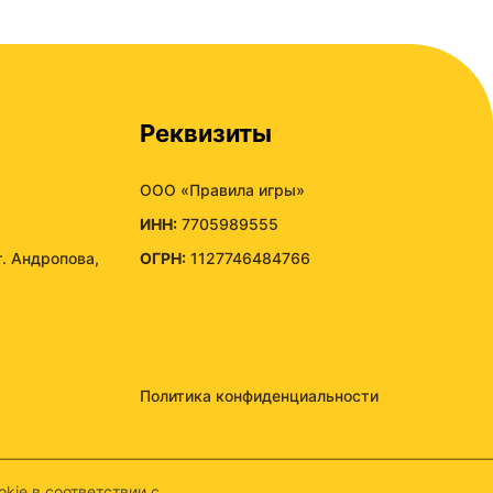
Реквизиты
ООО «Правила игры»
ИНН:
7705989555
т. Андропова,
ОГРН:
1127746484766
Политика конфиденциальности
kie в соответствии с