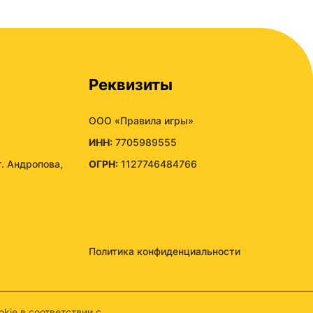
Реквизиты
ООО «Правила игры»
ИНН:
7705989555
т. Андропова,
ОГРН:
1127746484766
Политика конфиденциальности
kie в соответствии с