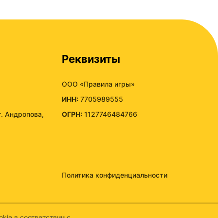
Реквизиты
ООО «Правила игры»
ИНН:
7705989555
т. Андропова,
ОГРН:
1127746484766
Политика конфиденциальности
kie в соответствии с