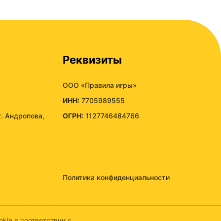
Реквизиты
ООО «Правила игры»
ИНН:
7705989555
т. Андропова,
ОГРН:
1127746484766
Политика конфиденциальности
kie в соответствии с