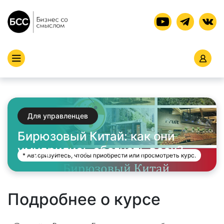
Для управленцев
Бирюзовый Китай: как они
умудрились обогнать всех?
* Авторизуйтесь, чтобы приобрести или просмотреть курс.
Подробнее о курсе