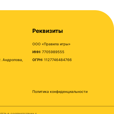
Реквизиты
ООО «Правила игры»
ИНН:
7705989555
т. Андропова,
ОГРН:
1127746484766
Политика конфиденциальности
kie в соответствии с