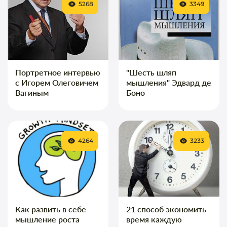
5268
3349
Портретное интервью
"Шесть шляп
с Игорем Олеговичем
мышления" Эдвард де
Вагиным
Боно
4264
3233
Как развить в себе
21 способ экономить
мышление роста
время каждую