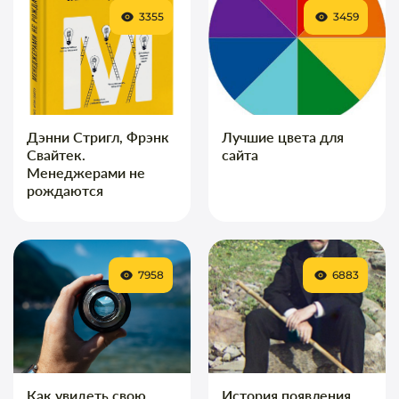
3355
3459
Дэнни Стригл, Фрэнк
Лучшие цвета для
Свайтек.
сайта
Менеджерами не
рождаются
7958
6883
Как увидеть свою
История появления